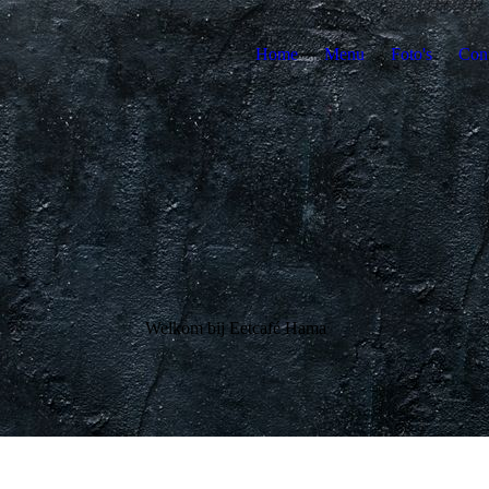
Home
Menu
Foto's
Cont
Welkom bij Eetcafé Hama