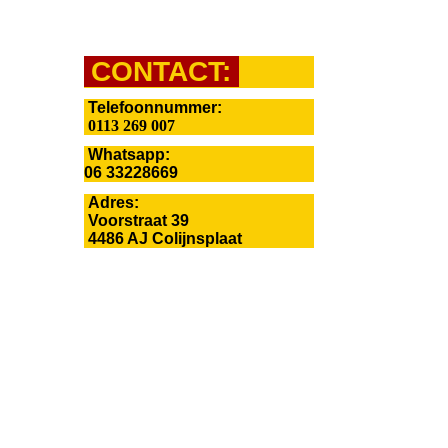
CONTACT:
Telefoonnummer
:
0113 269 007
Whatsapp:
06 33228669
Adres:
Voorstraat 39
4486 AJ Colijnsplaat